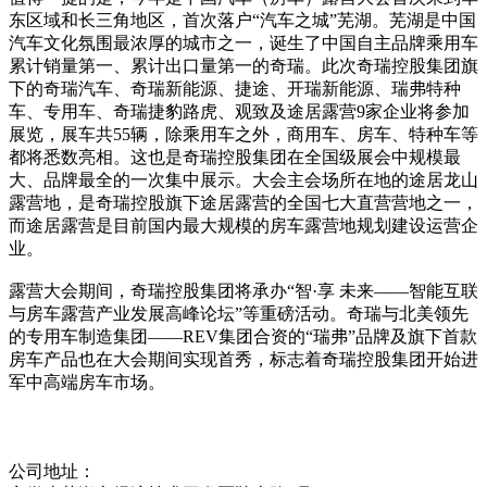
东区域和长三角地区，首次落户“汽车之城”芜湖。芜湖是中国
汽车文化氛围最浓厚的城市之一，诞生了中国自主品牌乘用车
累计销量第一、累计出口量第一的奇瑞。此次奇瑞控股集团旗
下的奇瑞汽车、奇瑞新能源、捷途、开瑞新能源、瑞弗特种
车、专用车、奇瑞捷豹路虎、观致及途居露营9家企业将参加
展览，展车共55辆，除乘用车之外，商用车、房车、特种车等
都将悉数亮相。这也是奇瑞控股集团在全国级展会中规模最
大、品牌最全的一次集中展示。大会主会场所在地的途居龙山
露营地，是奇瑞控股旗下途居露营的全国七大直营营地之一，
而途居露营是目前国内最大规模的房车露营地规划建设运营企
业。
露营大会期间，奇瑞控股集团将承办“智·享 未来——智能互联
与房车露营产业发展高峰论坛”等重磅活动。奇瑞与北美领先
的专用车制造集团——REV集团合资的“瑞弗”品牌及旗下首款
房车产品也在大会期间实现首秀，标志着奇瑞控股集团开始进
军中高端房车市场。
公司地址：