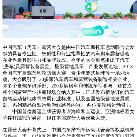
中国汽车（房车）露营大会是由中国汽车摩托车运动联合会发
起的具备专业性、权威性和行业指导性的汽车房车露营盛会，
在业界极具影响力和品牌效应。今年的大会重点推出了汽车
(房车)及露营装备展览、星级营地展示、产业发展论坛、2018
全国汽车自驾营地攻防箭大赛、青少年笼式足球等一系列活
动。大会吸引了120多家汽车房车和露营装备制造相关企业、
30多个自驾车俱乐部、200多辆房车和传统车型参与，还首次
将全国露营产业招商现场会纳入其中，正式发布新修订的汽车
自驾运动营地体育总局行业标准，以及全国省级营地发展规
划、系列精品自驾运动游线路等内容。 两位芜湖籍运动健儿
——中国首位奥运金牌获得者许海峰和全运会、亚洲锦标赛女
子撑杆跳冠军吴莎，担任本届露营大会形象大使。
在露营大会开幕式上，中国汽车摩托车运动联合会等权威机构
向各省、市、自治区汽摩协会代表颁发了2018年度汽车自驾运